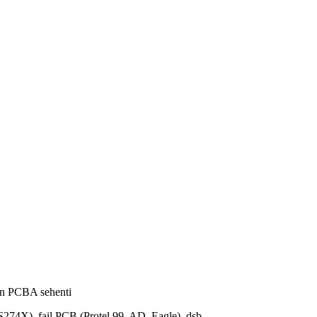
an PCBA sehenti
4X), fail PCB (Protel 99, AD, Eagle), dsb.