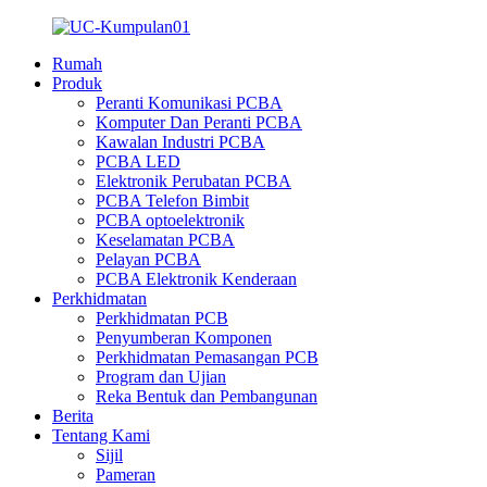
Rumah
Produk
Peranti Komunikasi PCBA
Komputer Dan Peranti PCBA
Kawalan Industri PCBA
PCBA LED
Elektronik Perubatan PCBA
PCBA Telefon Bimbit
PCBA optoelektronik
Keselamatan PCBA
Pelayan PCBA
PCBA Elektronik Kenderaan
Perkhidmatan
Perkhidmatan PCB
Penyumberan Komponen
Perkhidmatan Pemasangan PCB
Program dan Ujian
Reka Bentuk dan Pembangunan
Berita
Tentang Kami
Sijil
Pameran