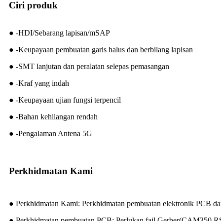
Ciri produk
● -HDI/Sebarang lapisan/mSAP
● -Keupayaan pembuatan garis halus dan berbilang lapisan
● -SMT lanjutan dan peralatan selepas pemasangan
● -Kraf yang indah
● -Keupayaan ujian fungsi terpencil
● -Bahan kehilangan rendah
● -Pengalaman Antena 5G
Perkhidmatan Kami
● Perkhidmatan Kami: Perkhidmatan pembuatan elektronik PCB d
● Perkhidmatan pembuatan PCB: Perlukan fail Gerber(CAM350 RS27